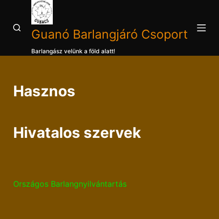
S
k
Guanó Barlangjáró Csoport
i
p
Barlangász velünk a föld alatt!
t
o
Hasznos
c
o
n
t
Hivatalos szervek
e
n
t
Országos Barlangnyilvántartás